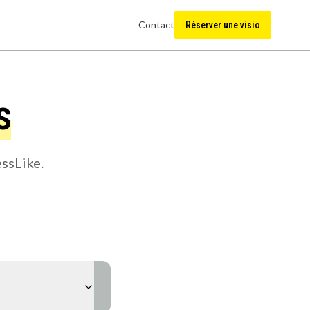
Contact
Réserver une visio
s
ssLike.